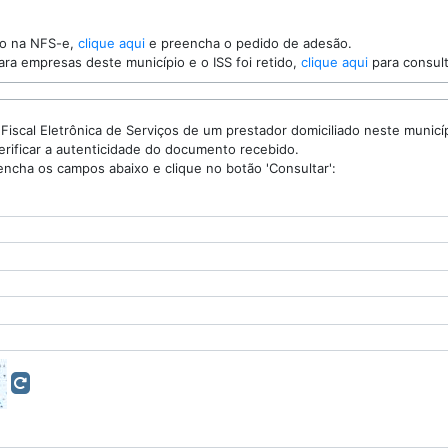
ro na NFS-e,
clique aqui
e preencha o pedido de adesão.
ra empresas deste município e o ISS foi retido,
clique aqui
para consulta
ca de Serviços de um prestador domiciliado neste município, você pode
utilizar esta consulta para verificar a autenticidade do documento recebido.
Para realizar a consulta preencha os campos abaixo e clique no botão 'Consultar':