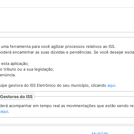
O Portal do ISS Eletrônico é uma ferramenta para você agilizar processos relativos ao ISS.
minhar as suas dúvidas e pendências. Se você desejar esclarecer uma questão,
 esta aplicação;
o tributo ou a sua legislação;
enúncia.
Entre em contato com a equipe gestora do ISS Eletrônico do seu município, clicando
aqui
.
 Gestores do ISS
panhar em tempo real as movimentações que estão sendo realizadas na NFS-e.
 aqui
.
Multi24h